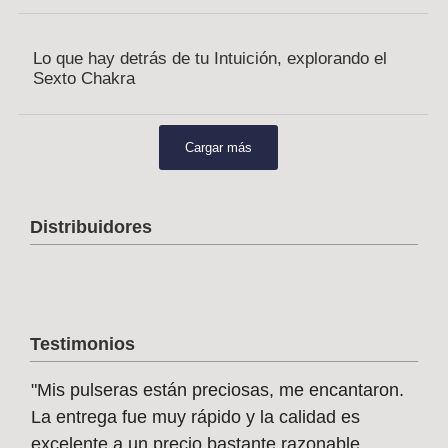
Lo que hay detrás de tu Intuición, explorando el
Sexto Chakra
Cargar más
Distribuidores
Testimonios
"Mis pulseras están preciosas, me encantaron.
"Qu
La entrega fue muy rápido y la calidad es
her
excelente a un precio bastante razonable.