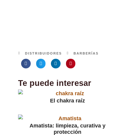
completa de productos para el cuidado
masculino, marcas nacionales e
internacionales como Mel Bros, Mr. Man,
The Shaving Co. Uppercut, Pacinos,
Reuzel, Suavecito y Mozz Accesorios
Ubicación: Av. Nuevo León 144 Condesa
DISTRIBUIDORES
BARBERÍAS
Te puede interesar
El chakra raíz
Amatista: limpieza, curativa y
protección