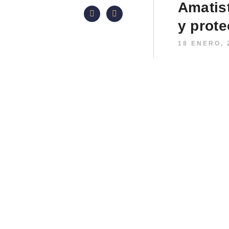
Amatist
y prote
18 ENERO, 
La Amatista es
espectro lumíni
Muestra inclus
cristales rom
tigre o rayas d
LEER MÁS